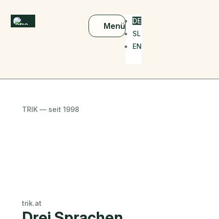
DE
Menü
SL
EN
M
Werde
Reitpädagoge
oder
Reittherapeut
TRIK — seit 1998
Willkommen
Heilung durch
die Kraft der
Tiere.
/ Welcome /
Dobrodošli
Ihr Kind.
Unsere
Pferde. Echte
Fortschritte.
trik.at
Drei Sprachen.