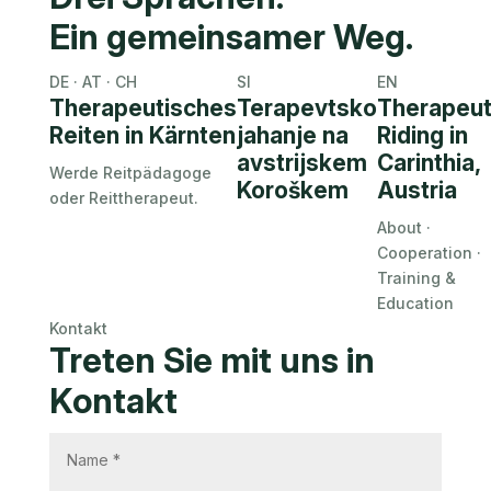
Ein gemeinsamer Weg.
Pferdesport
ohne Grenzen
DE · AT · CH
SI
EN
Therapeutisches
Terapevtsko
Therapeut
Über uns
Reiten in Kärnten
jahanje na
Riding in
avstrijskem
Carinthia,
Werde Reitpädagoge
Koroškem
Austria
oder Reittherapeut.
About ·
Cooperation ·
Training &
Education
Kontakt
Treten Sie mit uns in
Kontakt