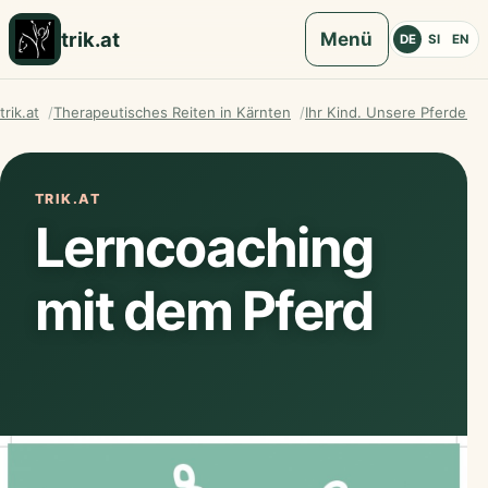
trik.at
Menü
DE
SI
EN
trik.at
Therapeutisches Reiten in Kärnten
Ihr Kind. Unsere Pferde. Ec
TRIK.AT
Lerncoaching
mit dem Pferd